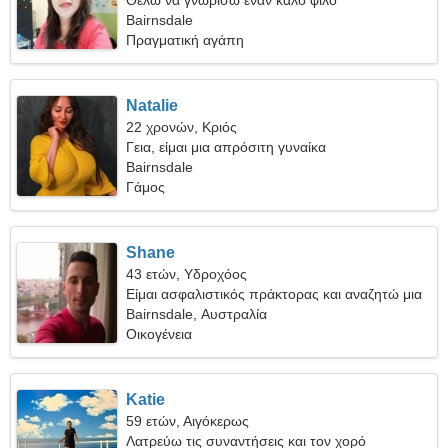
Θέλω να γνωρίσω έναν καλό φίλο
Bairnsdale
Πραγματική αγάπη
Natalie
22 χρονών, Κριός
Γεια, είμαι μια απρόσιτη γυναίκα
Bairnsdale
Γάμος
Shane
43 ετών, Υδροχόος
Είμαι ασφαλιστικός πράκτορας και αναζητώ μια
ωραία γυναίκα
Bairnsdale, Αυστραλία
Οικογένεια
Katie
59 ετών, Αιγόκερως
Λατρεύω τις συναντήσεις και τον χορό