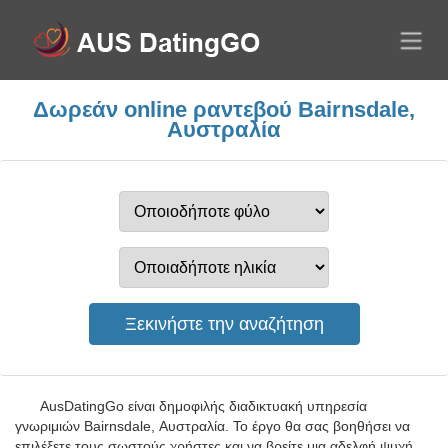
Δωρεάν online ραντεβού Bairnsdale,
Αυστραλία
AusDatingGo είναι δημοφιλής διαδικτυακή υπηρεσία
γνωριμιών Bairnsdale, Αυστραλία. Το έργο θα σας βοηθήσει να
επιλέξετε τους σωστούς χρήστες και να βρείτε μια αδελφή ψυχή