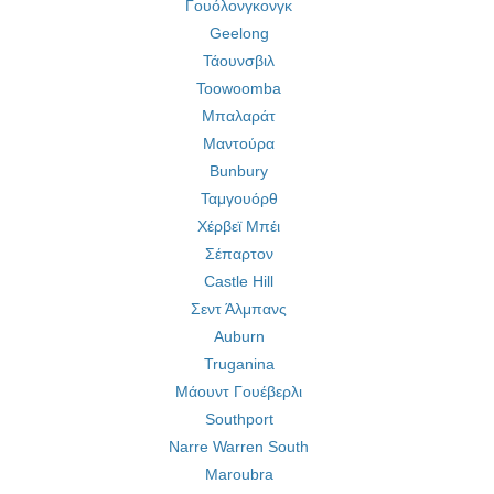
Γουόλονγκονγκ
Geelong
Τάουνσβιλ
Toowoomba
Μπαλαράτ
Μαντούρα
Bunbury
Ταμγουόρθ
Χέρβεϊ Μπέι
Σέπαρτον
Castle Hill
Σεντ Άλμπανς
Auburn
Truganina
Μάουντ Γουέβερλι
Southport
Narre Warren South
Maroubra