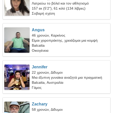
Λατρεύω το βόλεϊ και τον αθλητισμό
157 εκ (5'2"), 61 κιλό (134 λίβρες)
Σοβαρή σχέση
Angus
46 χρονών, Καρκίνος
Είμαι χειροπράκτης, χρειάζομαι μια κομψή
γυναίκα
Balcatta
Οικογένεια
Jennifer
22 χρονών, Δίδυμοι
Μια έξυπνη γυναίκα αναζητά μια πραγματική
σχέση
Balcatta, Αυστραλία
Γάμος
Zachary
58 χρονών, Δίδυμοι