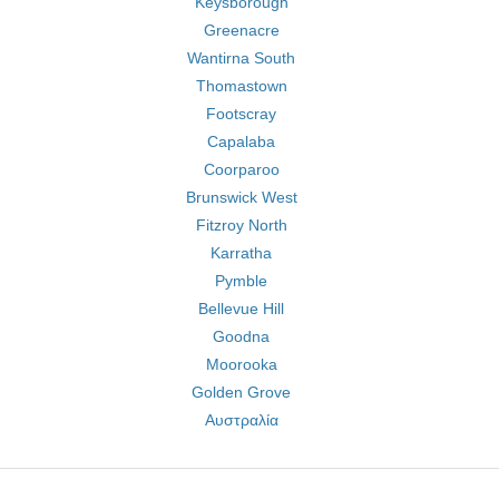
Keysborough
Greenacre
Wantirna South
Thomastown
Footscray
Capalaba
Coorparoo
Brunswick West
Fitzroy North
Karratha
Pymble
Bellevue Hill
Goodna
Moorooka
Golden Grove
Αυστραλία