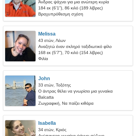
Άνδρας ψάχνει για μια ανώτερη κυρία
184 εκ (6'1"), 86 κιλό (189 λίβρες)
Βραχυπρόθεσμη σχέση
Melissa
43 ετών, Λέων
Αναζητώ έναν σκληρό ταξιδιωτικό φίλο
168 εκ (5'7"), 70 κιλό (154 λίβρες)
Φιλία
John
33 ετών, Τοξότης
Ο άντρας θέλει να γνωρίσει μια γυναίκα
Balcatta
Ζωγραφική, Να παίζει κιθάρα
Isabella
34 ετών, Κριός
Ανύπαντρη γυναίκα ψάχνει σύζυγο