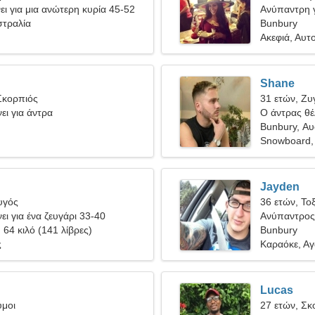
ι για μια ανώτερη κυρία 45-52
Ανύπαντρη γ
στραλία
Bunbury
Ακεφιά, Αυτ
Shane
Σκορπιός
31 ετών, Ζυ
ει για άντρα
Ο άντρας θέλ
Bunbury, Αυ
Snowboard
Jayden
υγός
36 ετών, Το
ει για ένα ζευγάρι 33-40
Ανύπαντρος 
, 64 κιλό (141 λίβρες)
Bunbury
ς
Καραόκε, Α
Lucas
υμοι
27 ετών, Σκ