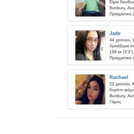
Είμαι διευθυ
τέλεια γυναίκ
Bunbury, Αυ
Πραγματική 
Jade
44 χρονών, 
Χρειάζομαι έ
158 εκ (5'3")
Πραγματική 
Rachael
22 χρονών, 
Κορίτσι ψάχνε
Bunbury, Αυ
Γάμος