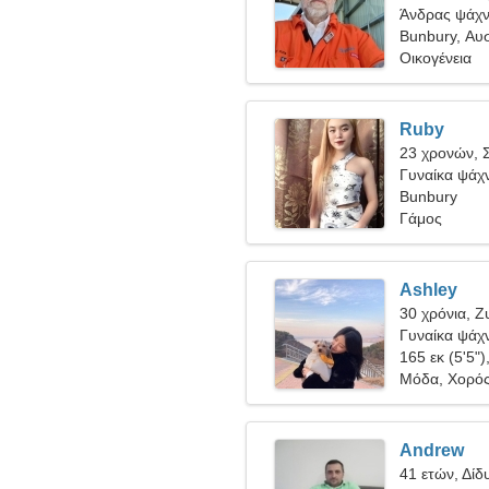
Άνδρας ψάχνε
Bunbury, Αυ
Οικογένεια
Ruby
23 χρονών, 
Γυναίκα ψάχν
Bunbury
Γάμος
Ashley
30 χρόνια, Ζ
Γυναίκα ψάχν
165 εκ (5'5")
Μόδα, Χορό
Andrew
41 ετών, Δίδ