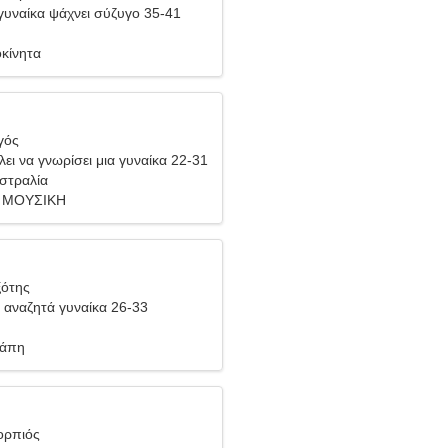
υναίκα ψάχνει σύζυγο 35-41
οκίνητα
γός
ει να γνωρίσει μια γυναίκα 22-31
στραλία
, ΜΟΥΣΙΚΗ
ξότης
αναζητά γυναίκα 26-33
γάπη
ορπιός