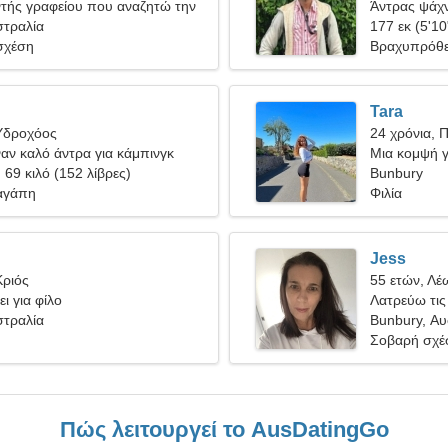
ντής γραφείου που αναζητώ την
Άντρας ψάχν
α
στραλία
177 εκ (5'10
σχέση
Βραχυπρόθε
Tara
Υδροχόος
24 χρόνια, 
ναν καλό άντρα για κάμπινγκ
Μια κομψή γ
, 69 κιλό (152 λίβρες)
Bunbury
αγάπη
Φιλία
Jess
Κριός
55 ετών, Λέ
ι για φίλο
Λατρεύω τις 
στραλία
Bunbury, Αυ
Σοβαρή σχέ
Πώς λειτουργεί το AusDatingGo