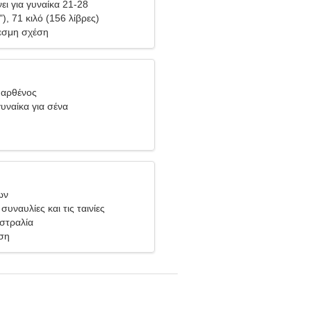
ει για γυναίκα 21-28
"), 71 κιλό (156 λίβρες)
σμη σχέση
Παρθένος
υναίκα για σένα
ων
συναυλίες και τις ταινίες
στραλία
ση