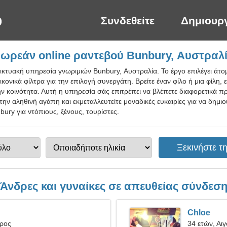
Συνδεθείτε
Δημιουρ
ωρεάν online ραντεβού Bunbury, Αυστραλ
ικτυακή υπηρεσία γνωριμιών Bunbury, Αυστραλία. Το έργο επιλέγει άτο
ικονικά φίλτρα για την επιλογή συνεργάτη. Βρείτε έναν φίλο ή μια φίλη, 
ην κοινότητα. Αυτή η υπηρεσία σάς επιτρέπει να βλέπετε διαφορετικά πρ
την αληθινή αγάπη και εκμεταλλευτείτε μοναδικές ευκαιρίες για να δημι
ury για ντόπιους, ξένους, τουρίστες.
Άνδρες και γυναίκες σε απευθείας σύνδεσ
Chloe
ύρος
34 ετών, Αι