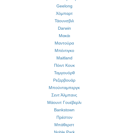
Geelong
Χόμπαρτ
Τάουνσβιλ
Darwin
Μακάι
Μαντούρα
Μπέντιγκο
Maitland
Πόιντ Κουκ
Ταμγουόρθ
Ρεζερβουάρ
Μπούνταμπεργκ
Σεντ Άλμπανς
Μάουντ Γουέβερλι
Bankstown
Πρέστον
Μπάθερστ
Noble Park