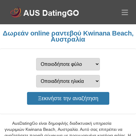
Δωρεάν online ραντεβού Kwinana Beach,
Αυστραλία
AusDatingGo είναι δημοφιλής διαδικτυακή υπηρεσία
γνωριμιών Kwinana Beach, Αυστραλία. Αυτό σας επιτρέπει να
αναζητήσετε προφίλ σύμφωνα με προχωρημένα κριτήρια φιλίας. Η