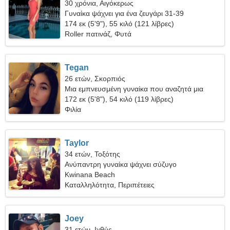
30 χρόνια, Αιγόκερως
Γυναίκα ψάχνει για ένα ζευγάρι 31-39
174 εκ (5'9"), 55 κιλό (121 λίβρες)
Roller πατινάζ, Φυτά
Tegan
26 ετών, Σκορπιός
Μια εμπνευσμένη γυναίκα που αναζητά μια
μακροχρόνια σχέση
172 εκ (5'8"), 54 κιλό (119 λίβρες)
Φιλία
Taylor
34 ετών, Τοξότης
Ανύπαντρη γυναίκα ψάχνει σύζυγο
Kwinana Beach
Καταλληλότητα, Περιπέτειες
Joey
31 ετών, Ιχθύς