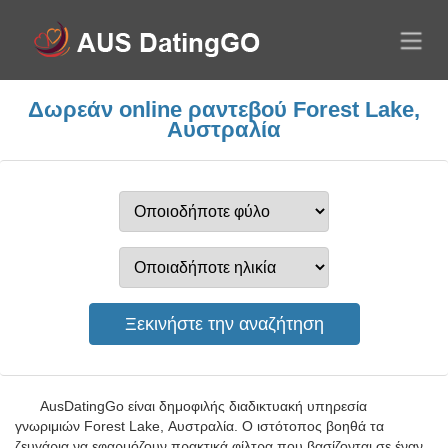
Δωρεάν online ραντεβού Forest Lake,
Αυστραλία
AusDatingGo είναι δημοφιλής διαδικτυακή υπηρεσία
γνωριμιών Forest Lake, Αυστραλία. Ο ιστότοπος βοηθά τα
ζευγάρια να εφαρμόζουν πρακτικά φίλτρα που βασίζονται σε έναν