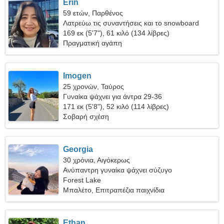
Erin
59 ετών, Παρθένος
Λατρεύω τις συναντήσεις και το snowboard
169 εκ (5'7"), 61 κιλό (134 λίβρες)
Πραγματική αγάπη
Imogen
25 χρονών, Ταύρος
Γυναίκα ψάχνει για άντρα 29-36
171 εκ (5'8"), 52 κιλό (114 λίβρες)
Σοβαρή σχέση
Georgia
30 χρόνια, Αιγόκερως
Ανύπαντρη γυναίκα ψάχνει σύζυγο
Forest Lake
Μπαλέτο, Επιτραπέζια παιχνίδια
Ethan