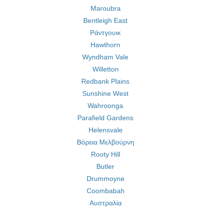
Maroubra
Bentleigh East
Ράντγουικ
Hawthorn
Wyndham Vale
Willetton
Redbank Plains
Sunshine West
Wahroonga
Parafield Gardens
Helensvale
Βόρεια Μελβούρνη
Rooty Hill
Butler
Drummoyne
Coombabah
Αυστραλία