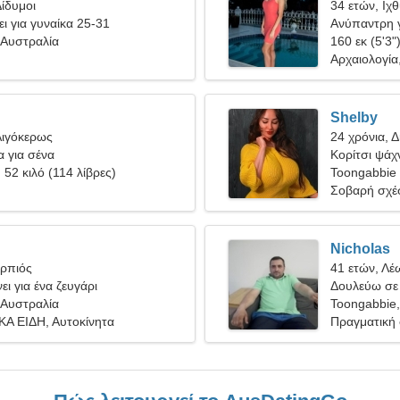
ίδυμοι
34 ετών, Ιχ
ι για γυναίκα 25-31
Ανύπαντρη γ
 Αυστραλία
160 εκ (5'3"
Αρχαιολογία
Shelby
Αιγόκερως
24 χρόνια, Δ
α για σένα
Κορίτσι ψάχν
, 52 κιλό (114 λίβρες)
Toongabbie
Σοβαρή σχέ
Nicholas
ορπιός
41 ετών, Λέ
ει για ένα ζευγάρι
Δουλεύω σε 
 Αυστραλία
γυναίκα
Toongabbie,
Α ΕΙΔΗ, Αυτοκίνητα
Πραγματική