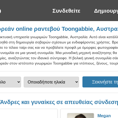
Συνδεθείτε
Δημιουρ
ρεάν online ραντεβού Toongabbie, Αυστρα
ικτυακή υπηρεσία γνωριμιών Toongabbie, Αυστραλία. Αυτό είναι κατάλ
οηθά στη δημιουργία σοβαρών σχέσεων με ενδιαφέροντες χρήστες. Βρεί
ίτε το τέλειο ταίρι σας και να προβάλετε προφίλ με όμορφες φωτογραφ
 συνομιλία σε μια γενική συνομιλία. Μια μοναδική μηχανή αναζήτησης θα
ίες, αναζητώντας τον ιδανικό σύντροφο. Η βολική γενική συνομιλία σάς 
ρεάν στον ιστότοπο γνωριμιών Toongabbie για ντόπιους, ξένους, τουρί
Άνδρες και γυναίκες σε απευθείας σύνδεσ
Megan