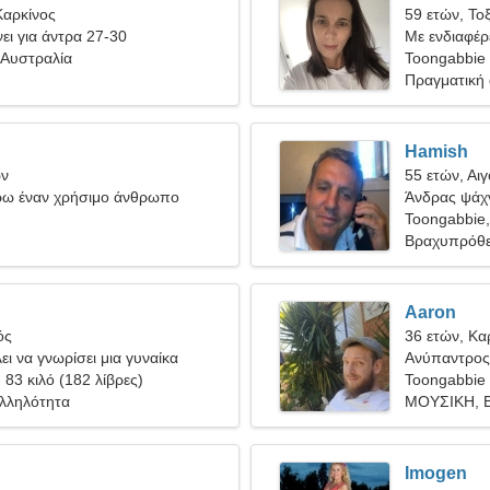
Καρκίνος
59 ετών, Το
ει για άντρα 27-30
Με ενδιαφέρε
 Αυστραλία
Toongabbie
Πραγματική
Hamish
ων
55 ετών, Αι
ρω έναν χρήσιμο άνθρωπο
Άνδρας ψάχν
Toongabbie,
Βραχυπρόθε
Aaron
ός
36 ετών, Κα
ει να γνωρίσει μια γυναίκα
Ανύπαντρος
, 83 κιλό (182 λίβρες)
Toongabbie
αλληλότητα
ΜΟΥΣΙΚΗ, Β
Imogen