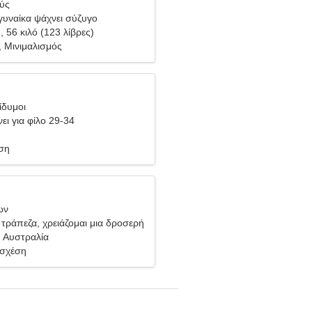
θύς
υναίκα ψάχνει σύζυγο
), 56 κιλό (123 λίβρες)
, Μινιμαλισμός
ίδυμοι
ει για φίλο 29-34
ση
ων
τράπεζα, χρειάζομαι μια δροσερή
 Αυστραλία
 σχέση