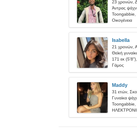
23 χρονών, Δ
Άντρας ψάχνε
Toongabbie,
Οικογένεια
Isabella
21 χρονών, 
Θεϊκή γυναίκ
171 εκ (5'8")
Γάμος
Maddy
31 ετών, Σκ
Γυναίκα ψάχν
Toongabbie,
ΗΛΕΚΤΡΟΝΙΚ