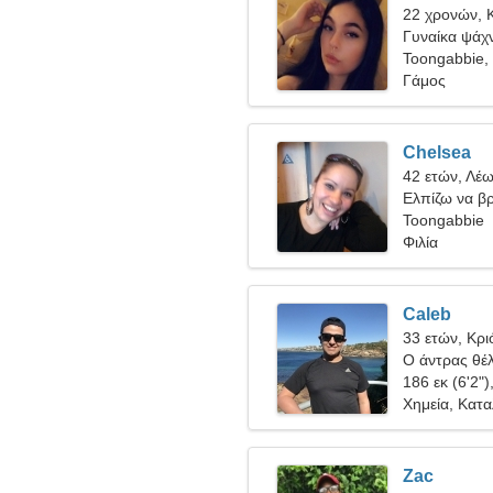
22 χρονών, 
Γυναίκα ψάχν
Toongabbie,
Γάμος
Chelsea
42 ετών, Λέ
Ελπίζω να β
Toongabbie
Φιλία
Caleb
33 ετών, Κρι
Ο άντρας θέλ
186 εκ (6'2")
Χημεία, Κατ
Zac