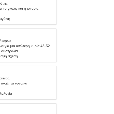
ξότης
ι το γκολφ και η ιστορία
 αγάπη
γόκερως
ει για μια ανώτερη κυρία 43-52
 Αυστραλία
σμη σχέση
ρκίνος
 αναζητά γυναίκα
ιολογία