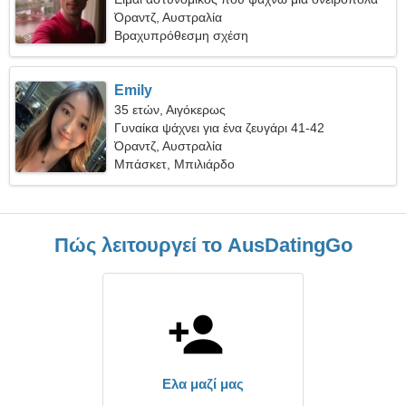
γυναίκα
Όραντζ, Αυστραλία
Βραχυπρόθεσμη σχέση
Emily
35 ετών, Αιγόκερως
Γυναίκα ψάχνει για ένα ζευγάρι 41-42
Όραντζ, Αυστραλία
Μπάσκετ, Μπιλιάρδο
Πώς λειτουργεί το AusDatingGo
Ελα μαζί μας