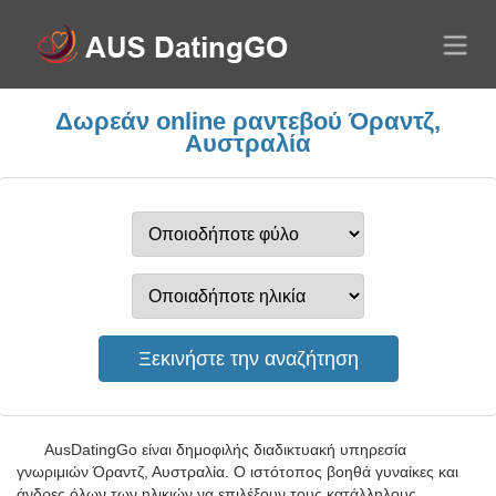
Δωρεάν online ραντεβού Όραντζ,
Αυστραλία
AusDatingGo είναι δημοφιλής διαδικτυακή υπηρεσία
γνωριμιών Όραντζ, Αυστραλία. Ο ιστότοπος βοηθά γυναίκες και
άνδρες όλων των ηλικιών να επιλέξουν τους κατάλληλους