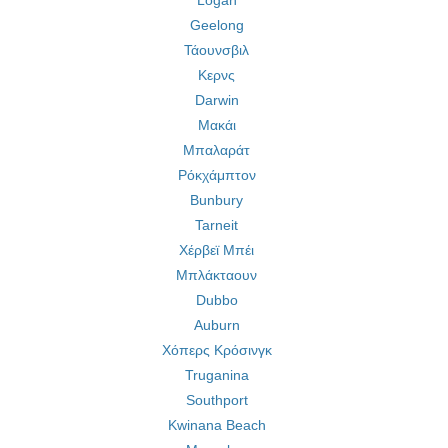
Logan
Geelong
Τάουνσβιλ
Κερνς
Darwin
Μακάι
Μπαλαράτ
Ρόκχάμπτον
Bunbury
Tarneit
Χέρβεϊ Μπέι
Μπλάκταουν
Dubbo
Auburn
Χόπερς Κρόσινγκ
Truganina
Southport
Kwinana Beach