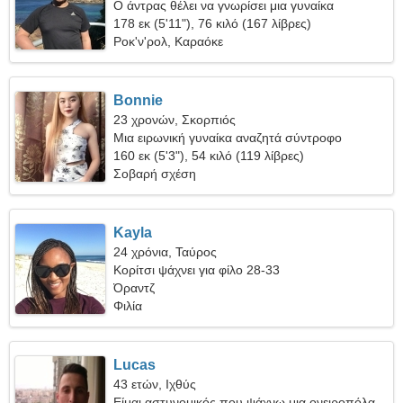
Ο άντρας θέλει να γνωρίσει μια γυναίκα
178 εκ (5'11"), 76 κιλό (167 λίβρες)
Ροκ'ν'ρολ, Καραόκε
Bonnie
23 χρονών, Σκορπιός
Μια ειρωνική γυναίκα αναζητά σύντροφο
160 εκ (5'3"), 54 κιλό (119 λίβρες)
Σοβαρή σχέση
Kayla
24 χρόνια, Ταύρος
Κορίτσι ψάχνει για φίλο 28-33
Όραντζ
Φιλία
Lucas
43 ετών, Ιχθύς
Είμαι αστυνομικός που ψάχνω μια ονειροπόλα