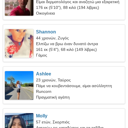
Είμαι δερματολόγος και αναζητώ μια εξαιρετική
γυναίκα
176 εκ (5'10"), 88 κιλό (194 λίβρες)
Οικογένεια
Shannon
44 χρονών, Ζυγός
Ελπίζω να βρω έναν δυνατό άντρα
161 εκ (5'4"), 68 κιλό (149 λίβρες)
Γάμος
Ashlee
23 χρονών, Ταύρος
Πάμε να κουβεντιάσουμε, είμαι ασύλληπτη
γυναίκα
Runcorn
Πραγματική αγάπη
Molly
57 ετών, Σκορπιός
Λατρεύω τις καταδύσεις και τα ταξίδια