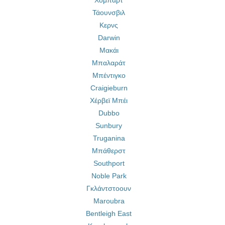
Χόμπαρτ
Τάουνσβιλ
Κερνς
Darwin
Μακάι
Μπαλαράτ
Μπέντιγκο
Craigieburn
Χέρβεϊ Μπέι
Dubbo
Sunbury
Truganina
Μπάθερστ
Southport
Noble Park
Γκλάντστοουν
Maroubra
Bentleigh East