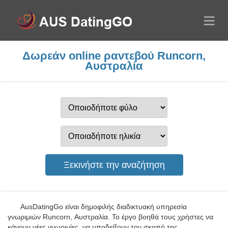
Δωρεάν online ραντεβού Runcorn,
Αυστραλία
AusDatingGo είναι δημοφιλής διαδικτυακή υπηρεσία
γνωριμιών Runcorn, Αυστραλία. Το έργο βοηθά τους χρήστες να
κάνουν νέες γνωριμίες, να υποδείξουν τον σκοπό της