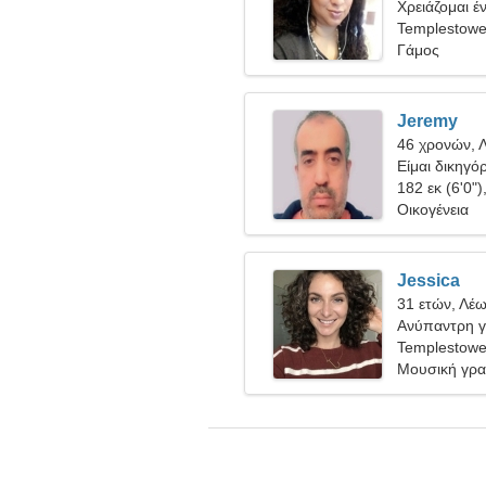
Χρειάζομαι έ
χορέψω
Templestowe
Γάμος
Jeremy
46 χρονών, 
Είμαι δικηγό
γυναίκα
182 εκ (6'0")
Οικογένεια
Jessica
31 ετών, Λέ
Ανύπαντρη γ
Templestowe
Μουσική γραφ