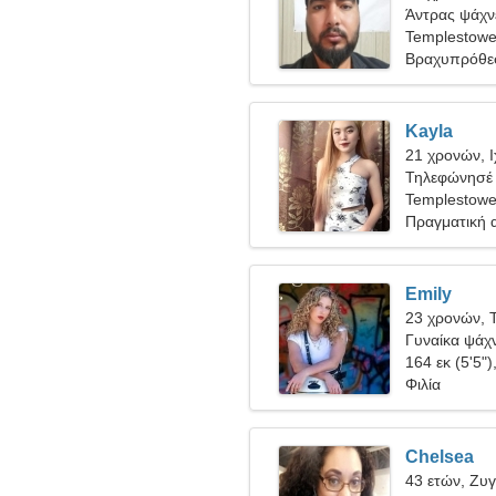
Άντρας ψάχνε
Templestowe
Βραχυπρόθε
Kayla
21 χρονών, 
Τηλεφώνησέ μ
Templestowe
Πραγματική 
Emily
23 χρονών, 
Γυναίκα ψάχν
164 εκ (5'5")
Φιλία
Chelsea
43 ετών, Ζυ