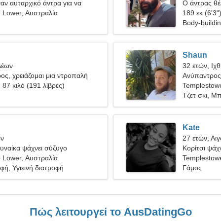
ναν αυταρχικό άντρα για να
Ο άντρας θέλ
 Lower, Αυστραλία
189 εκ (6'3"
Body-buildi
Shaun
Λέων
32 ετών, Ιχ
ρος, χρειάζομαι μια ντροπαλή
Ανύπαντρος
, 87 κιλό (191 λίβρες)
Templestow
Τζετ σκι, Μ
Kate
ων
27 ετών, Αι
υναίκα ψάχνει σύζυγο
Κορίτσι ψάχν
 Lower, Αυστραλία
Templestow
ή, Υγιεινή διατροφή
Γάμος
Πώς λειτουργεί το AusDatingGo