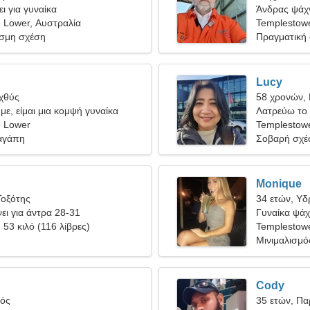
ι για γυναίκα
Άνδρας ψάχν
 Lower, Αυστραλία
Templestow
σμη σχέση
Πραγματική
Lucy
Ιχθύς
58 χρονών, 
ε, είμαι μια κομψή γυναίκα
Λατρεύω το 
 Lower
Templestow
αγάπη
Σοβαρή σχέ
Monique
Τοξότης
34 ετών, Υ
ει για άντρα 28-31
Γυναίκα ψάχν
, 53 κιλό (116 λίβρες)
Templestow
Μινιμαλισμό
Cody
γός
35 ετών, Πα