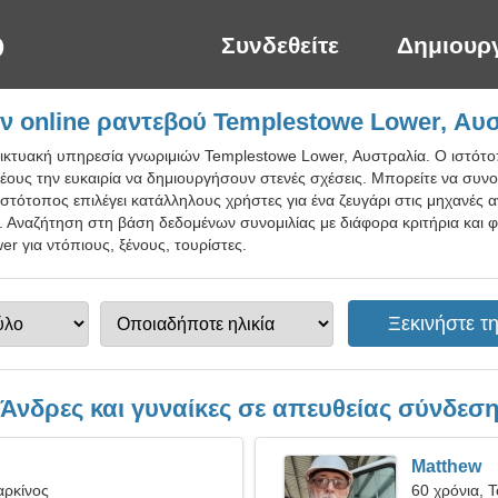
Συνδεθείτε
Δημιουρ
 online ραντεβού Templestowe Lower, Αυ
δικτυακή υπηρεσία γνωριμιών Templestowe Lower, Αυστραλία. Ο ιστότ
ς νέους την ευκαιρία να δημιουργήσουν στενές σχέσεις. Μπορείτε να συν
στότοπος επιλέγει κατάλληλους χρήστες για ένα ζευγάρι στις μηχανές
 Αναζήτηση στη βάση δεδομένων συνομιλίας με διάφορα κριτήρια και φ
r για ντόπιους, ξένους, τουρίστες.
Άνδρες και γυναίκες σε απευθείας σύνδεσ
Matthew
αρκίνος
60 χρόνια, 