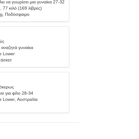
ει να γνωρίσει μια γυναίκα 27-32
), 77 κιλό (169 λίβρες)
ng, Ποδόσφαιρο
θύς
 αναζητά γυναίκα
e Lower
πάσκετ
γόκερως
ει για φίλο 28-34
e Lower, Αυστραλία