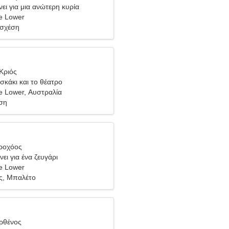
ει για μια ανώτερη κυρία
e Lower
 σχέση
Κριός
σκάκι και το θέατρο
e Lower, Αυστραλία
ση
δροχόος
ει για ένα ζευγάρι
e Lower
ς, Μπαλέτο
ρθένος