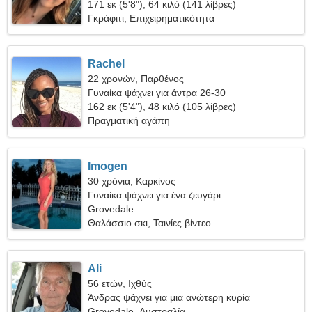
171 εκ (5'8"), 64 κιλό (141 λίβρες)
Γκράφιτι, Επιχειρηματικότητα
Rachel
22 χρονών, Παρθένος
Γυναίκα ψάχνει για άντρα 26-30
162 εκ (5'4"), 48 κιλό (105 λίβρες)
Πραγματική αγάπη
Imogen
30 χρόνια, Καρκίνος
Γυναίκα ψάχνει για ένα ζευγάρι
Grovedale
Θαλάσσιο σκι, Ταινίες βίντεο
Ali
56 ετών, Ιχθύς
Άνδρας ψάχνει για μια ανώτερη κυρία
Grovedale, Αυστραλία