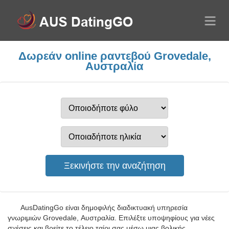
Δωρεάν online ραντεβού Grovedale,
Αυστραλία
AusDatingGo είναι δημοφιλής διαδικτυακή υπηρεσία
γνωριμιών Grovedale, Αυστραλία. Επιλέξτε υποψηφίους για νέες
σχέσεις και βρείτε το τέλειο ταίρι σας μέσω μιας βολικής