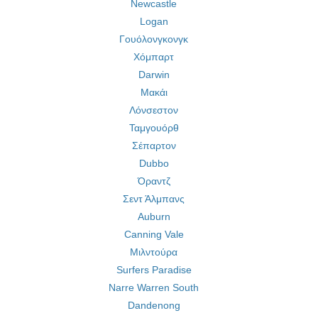
Newcastle
Logan
Γουόλονγκονγκ
Χόμπαρτ
Darwin
Μακάι
Λόνσεστον
Ταμγουόρθ
Σέπαρτον
Dubbo
Όραντζ
Σεντ Άλμπανς
Auburn
Canning Vale
Μιλντούρα
Surfers Paradise
Narre Warren South
Dandenong