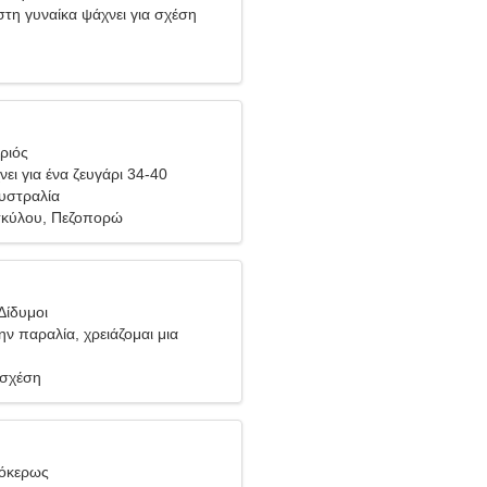
τη γυναίκα ψάχνει για σχέση
ριός
ει για ένα ζευγάρι 34-40
Αυστραλία
σκύλου, Πεζοπορώ
Δίδυμοι
ν παραλία, χρειάζομαι μια
γυναίκα
 σχέση
γόκερως