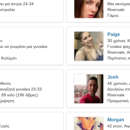
ει για άντρα 24-34
Μια ακούρασ
υστραλία
Rivervale
Γάμος
Paige
ων
30 χρόνια, Κ
ει να γνωρίσει μια γυναίκα
Γυναίκα ψάχν
Rivervale, 
, Κολύμπι
Περίπατος 
Josh
ρθένος
46 χρονών, 
αναζητά γυναίκα 23-33
Δουλεύω στη
, 89 κιλό (196 λίβρες)
αισθησιακή 
Rivervale
ιχείρηση
Πραγματική
Morgan
Ζυγός
42 ετών, Αι