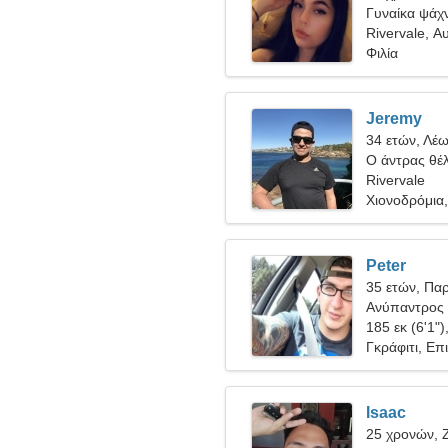
Γυναίκα ψάχν
Rivervale, Α
Φιλία
Jeremy
34 ετών, Λέ
Ο άντρας θέλ
Rivervale
Χιονοδρόμια
Peter
35 ετών, Πα
Ανύπαντρος 
185 εκ (6'1")
Γκράφιτι, Επ
Isaac
25 χρονών, 