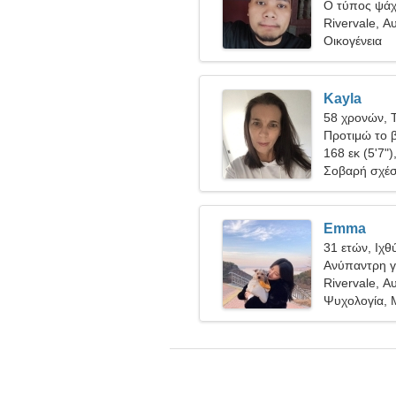
Ο τύπος ψάχν
Rivervale, Α
Οικογένεια
Kayla
58 χρονών, 
Προτιμώ το β
168 εκ (5'7")
Σοβαρή σχέ
Emma
31 ετών, Ιχθ
Ανύπαντρη γ
Rivervale, Α
Ψυχολογία, 