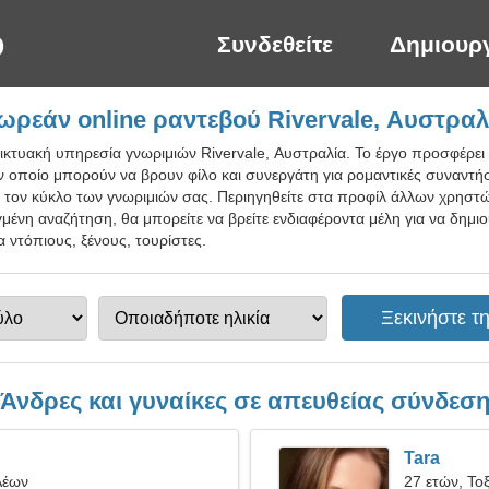
Συνδεθείτε
Δημιουρ
ωρεάν online ραντεβού Rivervale, Αυστραλ
ικτυακή υπηρεσία γνωριμιών Rivervale, Αυστραλία. Το έργο προσφέρει
ν οποίο μπορούν να βρουν φίλο και συνεργάτη για ρομαντικές συναντήσ
τε τον κύκλο των γνωριμιών σας. Περιηγηθείτε στα προφίλ άλλων χρηστώ
ένη αναζήτηση, θα μπορείτε να βρείτε ενδιαφέροντα μέλη για να δημι
α ντόπιους, ξένους, τουρίστες.
Άνδρες και γυναίκες σε απευθείας σύνδεσ
Tara
Λέων
27 ετών, Το