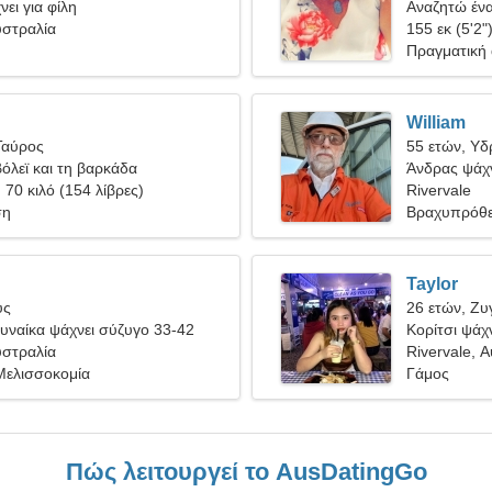
ει για φίλη
Αναζητώ ένα
υστραλία
ραντεβού
155 εκ (5'2"
Πραγματική
William
Ταύρος
55 ετών, Υ
όλεϊ και τη βαρκάδα
Άνδρας ψάχν
, 70 κιλό (154 λίβρες)
Rivervale
ση
Βραχυπρόθε
Taylor
ύς
26 ετών, Ζυ
υναίκα ψάχνει σύζυγο 33-42
Κορίτσι ψάχν
υστραλία
Rivervale, 
Μελισσοκομία
Γάμος
Πώς λειτουργεί το AusDatingGo