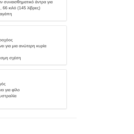
ν συναισθηματικό άντρα για
), 66 κιλό (145 λίβρες)
 αγάπη
δροχόος
ει για μια ανώτερη κυρία
σμη σχέση
γός
ει για φίλο
Αυστραλία