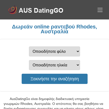
Δωρεάν online ραντεβού Rhodes,
Αυστραλία
AusDatingGo είναι δημοφιλής διαδικτυακή υπηρεσία
γνωριμιών Rhodes, Αυστραλία. Ο ιστότοπος θα σας βοηθήσει να
βρείτε ενδιαφέρουσες συνομιλίες και να κάνετε νέους φίλους χάρη