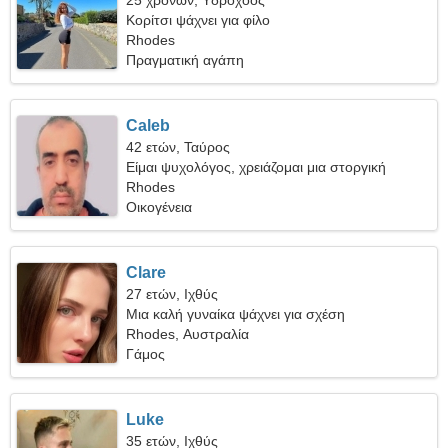
25 χρονών, Υδροχόος
Κορίτσι ψάχνει για φίλο
Rhodes
Πραγματική αγάπη
Caleb
42 ετών, Ταύρος
Είμαι ψυχολόγος, χρειάζομαι μια στοργική
γυναίκα
Rhodes
Οικογένεια
Clare
27 ετών, Ιχθύς
Μια καλή γυναίκα ψάχνει για σχέση
Rhodes, Αυστραλία
Γάμος
Luke
35 ετών, Ιχθύς