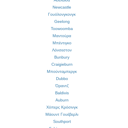
Αδελαΐδα
Newcastle
Γουόλονγκονγκ
Geelong
Toowoomba
Μαντούρα
Μπέντιγκο
Λόνσεστον
Bunbury
Craigieburn
Μπούνταμπεργκ
Dubbo
Όραντζ
Baldivis
Auburn
Χόπερς Κρόσινγκ
Μάουντ Γουέβερλι
Southport