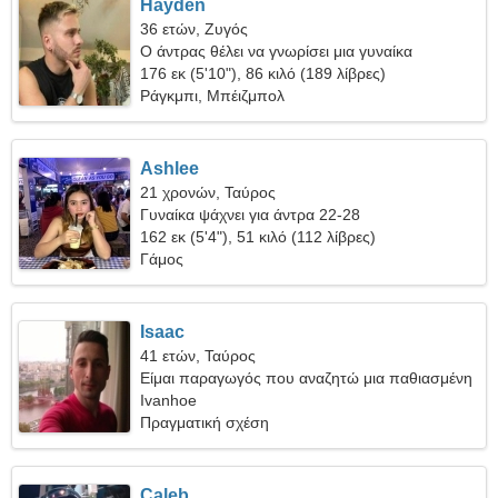
Hayden
36 ετών, Ζυγός
Ο άντρας θέλει να γνωρίσει μια γυναίκα
176 εκ (5'10"), 86 κιλό (189 λίβρες)
Ράγκμπι, Μπέιζμπολ
Ashlee
21 χρονών, Ταύρος
Γυναίκα ψάχνει για άντρα 22-28
162 εκ (5'4"), 51 κιλό (112 λίβρες)
Γάμος
Isaac
41 ετών, Ταύρος
Είμαι παραγωγός που αναζητώ μια παθιασμένη
γυναίκα
Ivanhoe
Πραγματική σχέση
Caleb