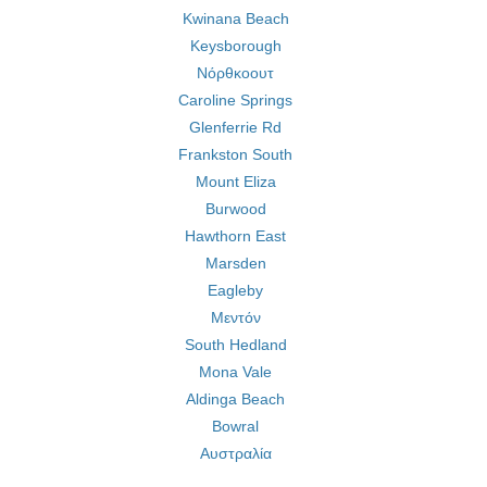
Kwinana Beach
Keysborough
Νόρθκοουτ
Caroline Springs
Glenferrie Rd
Frankston South
Mount Eliza
Burwood
Hawthorn East
Marsden
Eagleby
Μεντόν
South Hedland
Mona Vale
Aldinga Beach
Bowral
Αυστραλία