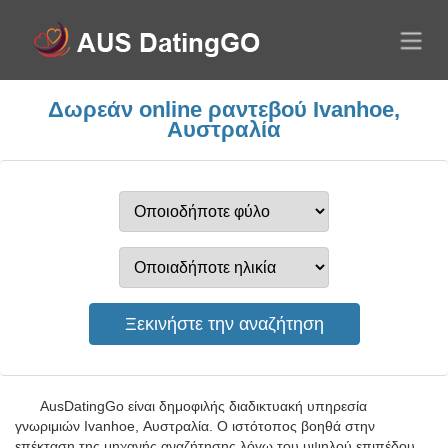
Δωρεάν online ραντεβού Ivanhoe,
Αυστραλία
AusDatingGo είναι δημοφιλής διαδικτυακή υπηρεσία
γνωριμιών Ivanhoe, Αυστραλία. Ο ιστότοπος βοηθά στην
επέκταση της μηχανής αναζήτησης λόγω του υψηλού επιπέδου