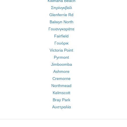
Kwinana Beach
Σπρίνγκβεϊλ
Glenferrie Rd
Balwyn North
Γουανγκαράτα
Fairfield
Γουόρικ
Victoria Point
Pyrmont
Jimboomba
Ashmore
Cremorne
Northmead
Kelmscott
Bray Park
Αυστραλία