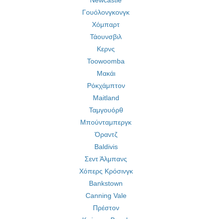
Newcastle
Γουόλονγκονγκ
Χόμπαρτ
Τάουνσβιλ
Κερνς
Toowoomba
Μακάι
Ρόκχάμπτον
Maitland
Ταμγουόρθ
Μπούνταμπεργκ
Όραντζ
Baldivis
Σεντ Άλμπανς
Χόπερς Κρόσινγκ
Bankstown
Canning Vale
Πρέστον