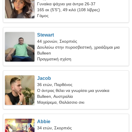
Γυναίκα ψάχνει για άντρα 26-37
165 εκ (5'5"), 49 κιλό (108 λίβρες)
Γάμος
Stewart
44 χρονών, Σκορπιός
Δουλεύω στην πυροσβεστική, χρειάζομαι μια
κοινωνική γυναίκα
Bulleen
Πραγματική σχέση
Jacob
36 ετών, Παρθένος
Ο άντρας θέλει να γνωρίσει μια γυναίκα
Bulleen, Αυστραλία
Μαγείρεμα, Θαλάσσιο σκι
Abbie
34 ετών, Σκορπιός