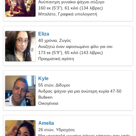
Ανύπαντρη γυναίκα ψάχνει σύζυγο
160 εκ (5'3"), 61 κιλό (134 λίβρες)
Μπαλέτο, Γραφικά υπολογιστή
Eliza
40 χρόνια, Ζυγός
Αναζητώ έναν αφοσιωμένο φίλο για σκι
173 εκ (5'9"), 65 κιλό (143 λίβρες)
Πραγματική αγάπη
Kyle
55 ετών, Δίδυμοι
Άνδρας ψάχνει για μια ανώτερη κυρία 47-50
Bulleen
Οικογένεια
Amelia
26 ετών, Υδροχόος
Μια ντροπαλή γυναίκα ψάχνει κάποιον σαν εσάς