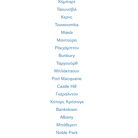
Χόμπαρτ
Τάουνσβιλ
Κερνς
Toowoomba
Μακάι
Μαντούρα
Ρόκχάμπτον
Bunbury
Ταμγουόρθ
Μπλάκταουν
Port Macquarie
Castle Hill
Γκέραλντον
Χόπερς Κρόσινγκ
Bankstown
Albany
Μπάθερστ
Noble Park