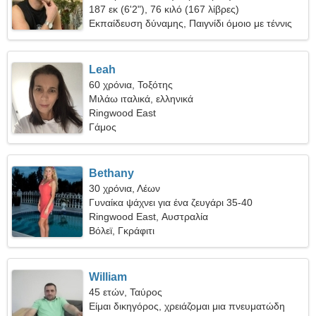
187 εκ (6'2"), 76 κιλό (167 λίβρες)
Εκπαίδευση δύναμης, Παιγνίδι όμοιο με τέννις
Leah
60 χρόνια, Τοξότης
Μιλάω ιταλικά, ελληνικά
Ringwood East
Γάμος
Bethany
30 χρόνια, Λέων
Γυναίκα ψάχνει για ένα ζευγάρι 35-40
Ringwood East, Αυστραλία
Βόλεϊ, Γκράφιτι
William
45 ετών, Ταύρος
Είμαι δικηγόρος, χρειάζομαι μια πνευματώδη