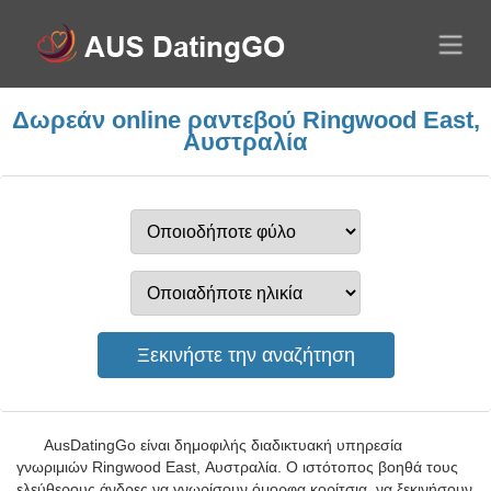
Δωρεάν online ραντεβού Ringwood East,
Αυστραλία
AusDatingGo είναι δημοφιλής διαδικτυακή υπηρεσία
γνωριμιών Ringwood East, Αυστραλία. Ο ιστότοπος βοηθά τους
ελεύθερους άνδρες να γνωρίσουν όμορφα κορίτσια, να ξεκινήσουν