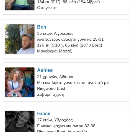
γυναίκα
184 εκ (6'1"), 88 κιλό (194 λίβρες)
Οικογένεια
Ben
35 ετών, Αιγόκερως
Ανύπαντρος αναζητά γυναίκα 25-31
176 εκ (5'10"), 85 κιλό (187 λίβρες)
Μαγείρεμα, Μασάζ
Ashlee
21 χρονών, Δίδυμοι
Μια έκπληκτη γυναίκα που αναζητά μια
πραγματική σχέση
Ringwood East
Σοβαρή σχέση
Grace
27 ετών, Υδροχόος
Γυναίκα ψάχνει για άντρα 32-38
Ringwood East, Αυστραλία