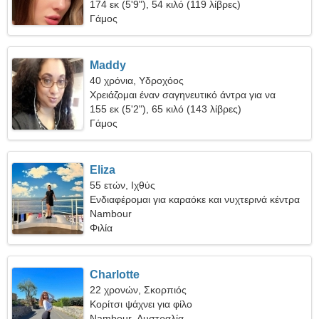
174 εκ (5'9"), 54 κιλό (119 λίβρες)
Γάμος
Maddy
40 χρόνια, Υδροχόος
Χρειάζομαι έναν σαγηνευτικό άντρα για να
ταξιδέψω
155 εκ (5'2"), 65 κιλό (143 λίβρες)
Γάμος
Eliza
55 ετών, Ιχθύς
Ενδιαφέρομαι για καραόκε και νυχτερινά κέντρα
Nambour
Φιλία
Charlotte
22 χρονών, Σκορπιός
Κορίτσι ψάχνει για φίλο
Nambour, Αυστραλία