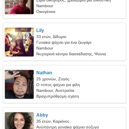
Είμαι δικηγόρος, χρειάζομαι μια ελκυστική
γυναίκα
Nambour
Οικογένεια
Lily
33 ετών, Δίδυμοι
Γυναίκα ψάχνει για ένα ζευγάρι
Nambour
Νυχτερινά κέντρα διασκέδασης, Ψώνια
Nathan
25 χρονών, Ζυγός
Ο τύπος ψάχνει για φίλη
Nambour, Αυστραλία
Βραχυπρόθεσμη σχέση
Abby
35 ετών, Καρκίνος
Ανύπαντρη γυναίκα ψάχνει σύζυγο