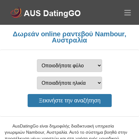
Δωρεάν online ραντεβού Nambour,
Αυστραλία
AusDatingGo είναι δημοφιλής διαδικτυακή υπηρεσία
γνωριμιών Nambour, Αυστραλία. Αυτό το σύστημα βοηθά στην
προσέλκυση νέων χρηστών και στη χρήση ενός μοναδικού