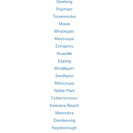
Geelong
Χόμπαρτ
Toowoomba
Μακάι
Μπαλαράτ
Μαντούρα
Σέπαρτον
Rowville
Epping
Μπάθερστ
Southport
Μιλντούρα
Noble Park
Γκλάντστοουν
Kwinana Beach
Maroubra
Dandenong
Keysborough