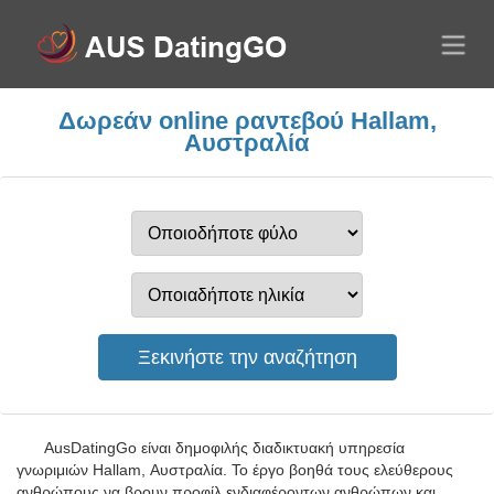
Δωρεάν online ραντεβού Hallam,
Αυστραλία
AusDatingGo είναι δημοφιλής διαδικτυακή υπηρεσία
γνωριμιών Hallam, Αυστραλία. Το έργο βοηθά τους ελεύθερους
ανθρώπους να βρουν προφίλ ενδιαφέροντων ανθρώπων και