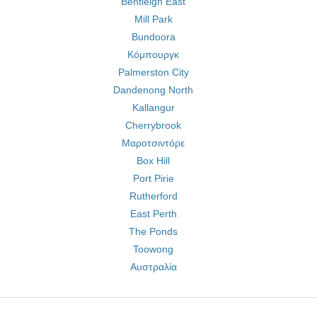
Bentleigh East
Mill Park
Bundoora
Κόμπουργκ
Palmerston City
Dandenong North
Kallangur
Cherrybrook
Μαροτσιντόρε
Box Hill
Port Pirie
Rutherford
East Perth
The Ponds
Toowong
Αυστραλία