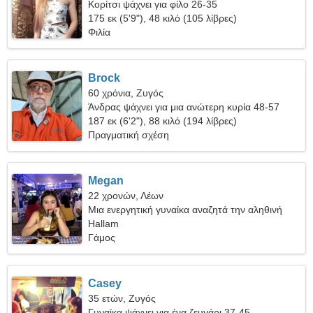
Κορίτσι ψάχνει για φίλο 26-35
175 εκ (5'9"), 48 κιλό (105 λίβρες)
Φιλία
Brock
60 χρόνια, Ζυγός
Άνδρας ψάχνει για μια ανώτερη κυρία 48-57
187 εκ (6'2"), 88 κιλό (194 λίβρες)
Πραγματική σχέση
Megan
22 χρονών, Λέων
Μια ενεργητική γυναίκα αναζητά την αληθινή
αγάπη
Hallam
Γάμος
Casey
35 ετών, Ζυγός
Γυναίκα ψάχνει για ένα ζευγάρι 37-45