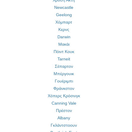
Χρυσή Ακτή
Newcastle
Geelong
Χόμπαρτ
Κερνς
Darwin
Μακάι
Πόιντ Κουκ
Tarneit
Σέπαρτον
Μπέργουικ
Γουέριμπι
Φράνκστον
Χόπερς Κρόσινγκ
Canning Vale
Πρέστον
Albany
Γκλάντστοουν