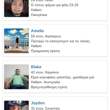
26 ετών, Λέων
Ο τύπος ψάχνει για φίλη 23-29
Hallam
Οικογένεια
Amelia
55 ετών, Αιγόκερως
Προτιμώ το σκέιτμπορντ και τις ταινίες
Hallam
Πραγματική αγάπη
Blake
42 ετών, Καρκίνος
Είμαι κορυφαίος μάνατζερ, χρειάζομαι μια
δροσερή γυναίκα
Hallam, Αυστραλία
Βραχυπρόθεσμη σχέση
Jayden
31 ετών, Σκορπιός